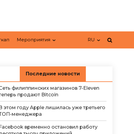
ткап
Мероприятия
RU
Последние новости
Сеть филиппинских магазинов 7-Eleven
теперь продают Bitcoin
В этом году Apple лишилась уже третьего
ТОП-менеджера
Facebook временно остановил работу
десятков тысяч приложений