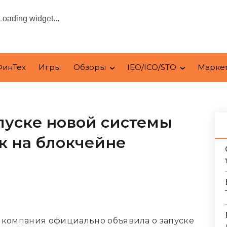
Loading widget...
ФинТех
Игры
Обзоры
IEO/ICO/STO
Марке
апуске новой системы
к на блокчейне
я компания официально
объявила
о запуске