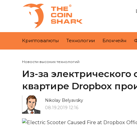
Криптовалюты
Технологии
Блокчейн
Новости высоких технологий
Из-за электрического 
квартире Dropbox про
Nikolay Belyavsky
08.19.2019 12:16