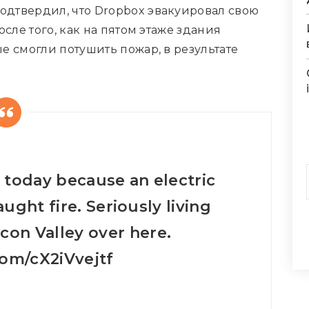
дтвердил, что Dropbox эвакуировал свою
сле того, как на пятом этаже здания
е смогли потушить пожар, в результате
 today because an electric
ght fire. Seriously living
icon Valley over here.
com/cX2iVvejtf