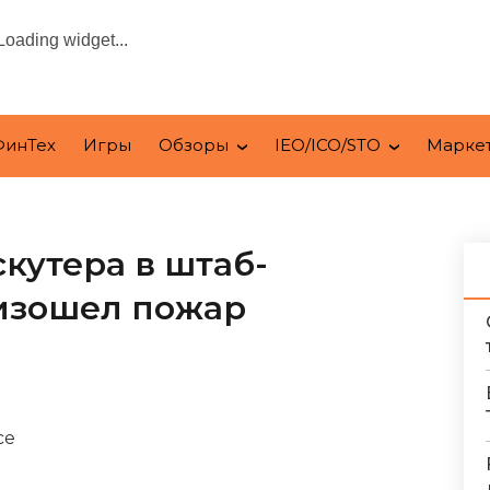
Loading widget...
ФинТех
Игры
Обзоры
IEO/ICO/STO
Марке
скутера в штаб-
изошел пожар