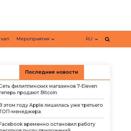
ткап
Мероприятия
RU
Последние новости
Сеть филиппинских магазинов 7-Eleven
теперь продают Bitcoin
В этом году Apple лишилась уже третьего
ТОП-менеджера
Facebook временно остановил работу
десятков тысяч приложений