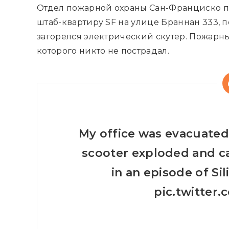
Отдел пожарной охраны Сан-Франциско по
штаб-квартиру SF на улице Браннан 333, по
загорелся электрический скутер. Пожарны
которого никто не пострадал.
My office was evacuated
scooter exploded and cau
in an episode of Sil
pic.twitter.